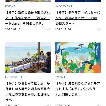
EVENT
INFOEVENT
【終了】海辺の絶景を取り込む
【終了】冬季限定「イルミーバ
アート作品を体感！「海辺のア
ンタ 海辺の夜あかり」12月
ートdays」を開催します。
13日スタート
2026.02.18
2025.12.24
INFOEVENT
EVENT
【終了】やちむんで推し活！毎
【終了】海を眺めながらチルア
日楽しめる展示と週末の直売会
ウトする「本⽇も､くじら⽇
「海辺のやちむん市」を開催し
和」開催します。
ます。
2025.09.01
2024.12.10